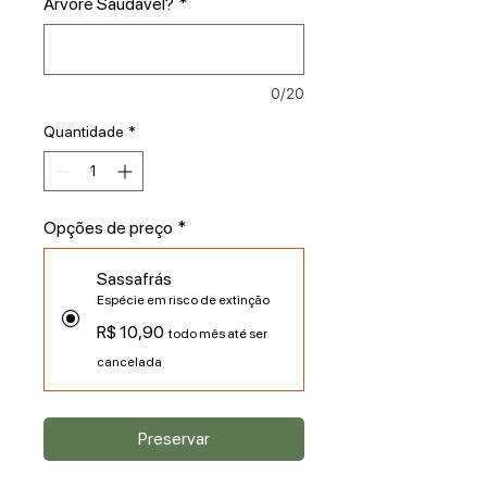
Árvore Saudável?
*
0/20
Quantidade
*
Opções de preço
*
Sassafrás
Espécie em risco de extinção
R$ 10,90
todo mês até ser
cancelada
Preservar