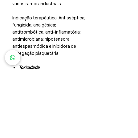
vários ramos industriais.
Indicação terapêutica: Antisséptica;
fungicida; analgésica;
antitrombótica; anti-inflamatória;
antimicrobiana; hipotensora;
antiespasmódica e inibidora de
agregação plaquetária.
Toxicidade
Recomenda-se precaução para o
uso da planta para fins medicinais,
devido as suas propriedades
tóxicas.
Propagação
Multiplica-se por semente, estaquia
e enxertia.