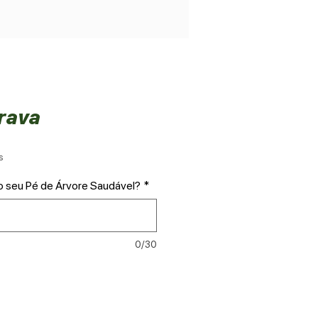
rava
o
s
o seu Pé de Árvore Saudável?
*
0/30