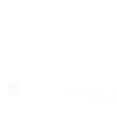
Fale Conosco
Atendimento: Seg a Sex das 09h às 18h
E-mail:
contato@pas.eco
|
WhatsApp: +55 (35) 99978-7900
ca, Devolução e Reembolso
Política de Privacidade e Cookies
Po
 Urbana
Endere
O 147, JARDIM
ESTRADA IM
LEGRE (MG)
PANTANO, 
©2023 por PAS (Pé de Árvore
Saudável)
CNPJ: 51.321.325/0001-07