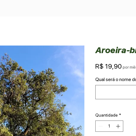
Aroeira-b
Preç
R$ 19,90
por mê
Qual será o nome d
Quantidade
*