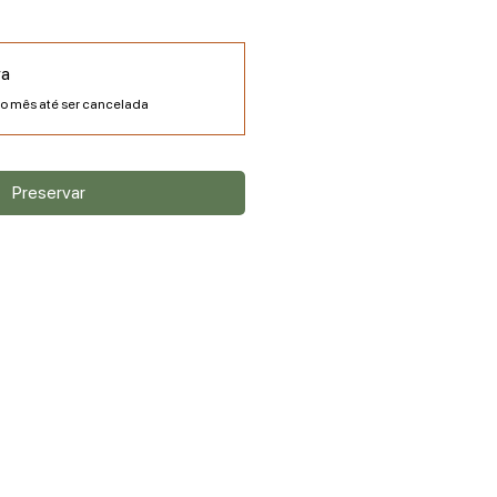
va
o mês até ser cancelada
Preservar