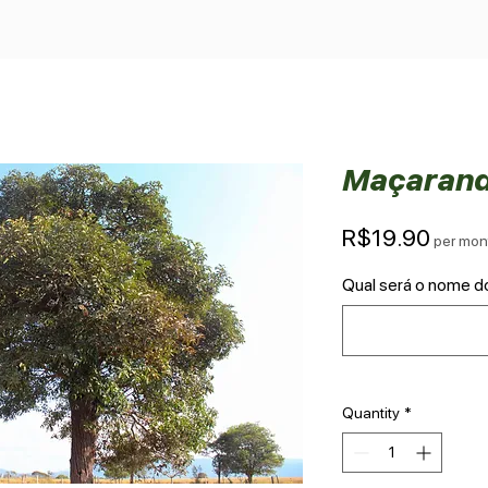
Maçaran
Price
R$19.90
per mon
Qual será o nome d
Quantity
*