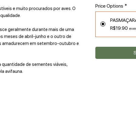
Price Options
*
íveis e muito procurados por aves. O
 qualidade.
PASMAÇAR
R$19.90
ever
sce geralmente durante mais de uma
 meses de abril-junho e o outro de
os amadurecem em setembro-outubro e
S
quantidade de sementes viáveis,
a avifauna.
Contact us
Opening hours: Mon to Fri from 9am to 6pm
Email:
contato@pas.eco