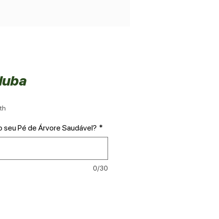
duba
th
o seu Pé de Árvore Saudável?
*
0/30