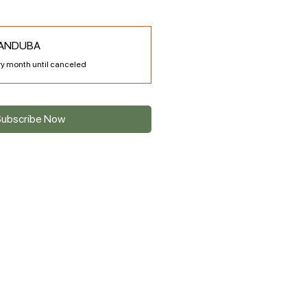
ANDUBA
y month until canceled
ubscribe Now