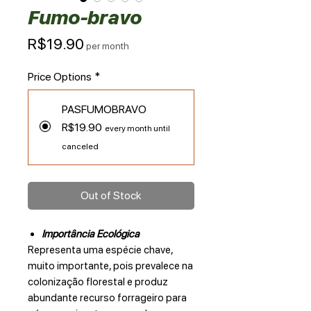
Fumo-bravo
Price
R$19.90
per month
Price Options
*
PASFUMOBRAVO
R$19.90
every month until
canceled
Out of Stock
Importância Ecológica
Representa uma espécie chave,
muito importante, pois prevalece na
colonização florestal e produz
abundante recurso forrageiro para