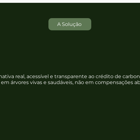
A Solução
a a métrica
PAS - Pé de Árvore
ativa real, acessível e transparente ao crédito de carbono
 em árvores vivas e saudáveis, não em compensações abs
Fácil Mensuração
Acompanhe o crescimento e saúde
das árvores com métricas claras e