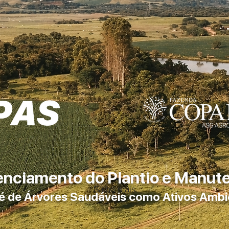
enciamento do Plantio e Manut
Saiba mais
é de Árvores Saudáveis como Ativos Ambi