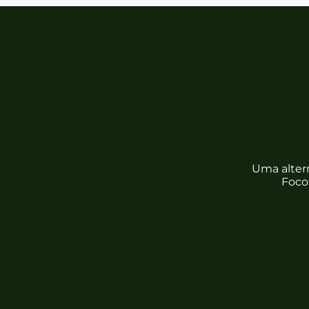
Conheç
Uma altern
Foco
Métrica Simples
O Pé de Árvore Saudável (PAS) é uma
unidade real: uma árvore viva, saudável