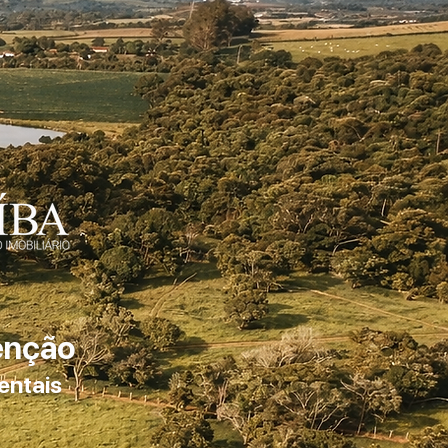
enção
entais