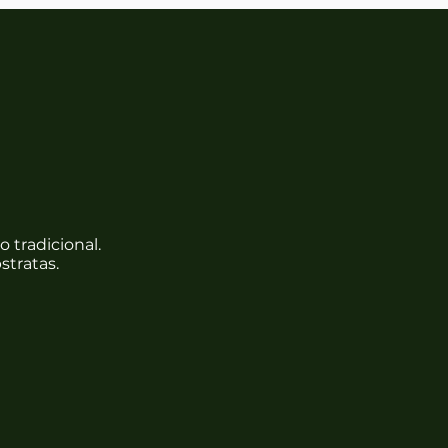
 Saudável
 tradicional.
tratas.
Monitoramento Contínuo
Relatórios semestrais com fotos,
dados, e status de cada ativo